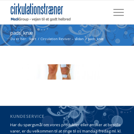
pads_knæ
Du er her:
Start
/
Circulation Reviver – sådan
/
pads_knæ
KUNDESERVICE
Har du spørgsmål om vores produkter eller ønsker at bestille
varer, er du velkommen til at ringe til os mandag-fredag ml. kl.